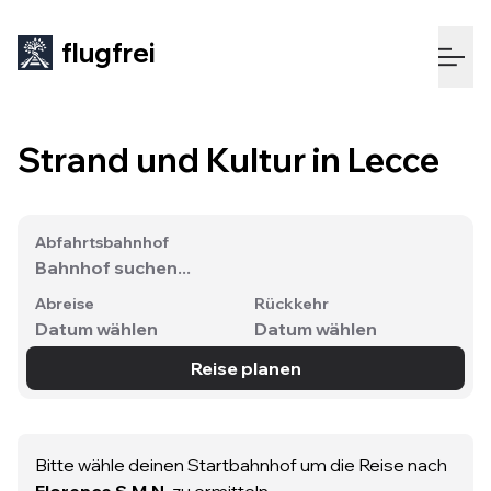
flugfrei
So
New Travel
Wissen
funktioniert's
Strand und Kultur in Lecce
Abfahrtsbahnhof
Abreise
Rückkehr
Datum wählen
Datum wählen
Reise planen
Loading...
Bitte wähle deinen Startbahnhof um die Reise nach